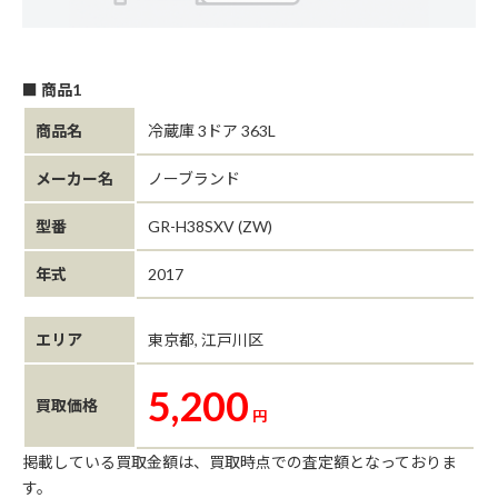
■ 商品1
商品名
冷蔵庫 3ドア 363L
メーカー名
ノーブランド
型番
GR-H38SXV (ZW)
年式
2017
エリア
東京都, 江戸川区
5,200
買取価格
円
掲載している買取金額は、買取時点での査定額となっておりま
す。