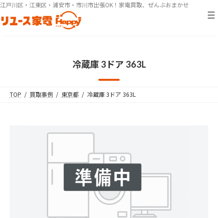
コ
ナ
江戸川区・江東区・浦安市・市川市出張OK！家電買取、ぜんぶおまかせ
ン
ビ
テ
ゲ
ン
ー
ツ
シ
へ
ョ
冷蔵庫 3ドア 363L
ス
ン
キ
に
ッ
移
TOP
買取事例
東京都
冷蔵庫 3ドア 363L
プ
動