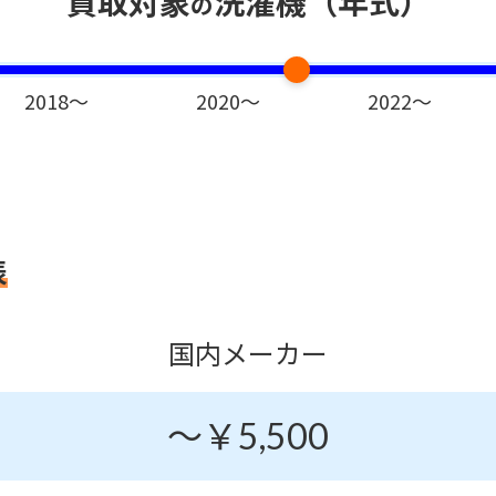
買取対象
洗濯機（年式）
の
2018～
2020～
2022～
表
国内
メーカー
～￥5,500