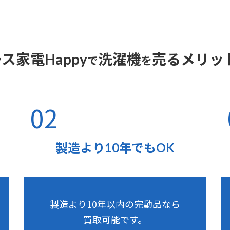
ス家電Happy
洗濯機
売るメリッ
で
を
02
製造より10年でもOK
製造より10年以内の完動品なら
買取可能です。