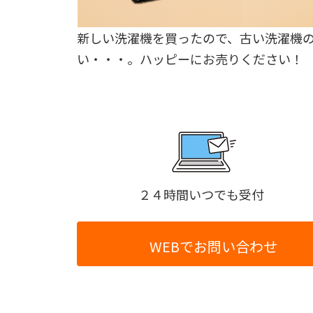
新しい洗濯機を買ったので、古い洗濯機
い・・・。ハッピーにお売りください！
グ
リ
ッ
ド
カ
２４時間いつでも受付
ラ
ム
ア
WEBでお問い合わせ
イ
テ
ム
リ