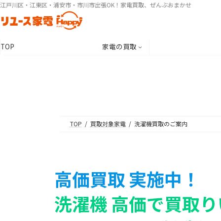
コ
ナ
江戸川区・江東区・浦安市・市川市出張OK！家電買取、ぜんぶおまかせ
ン
ビ
テ
ゲ
ン
ー
TOP
家電の買取
ツ
シ
へ
ョ
ス
ン
キ
に
ッ
移
プ
動
TOP
買取対象家電
洗濯機買取のご案内
高価買取 実施中！
洗濯機 高価で買取