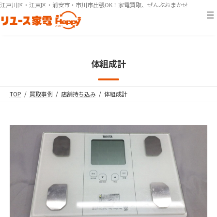
コ
ナ
江戸川区・江東区・浦安市・市川市出張OK！家電買取、ぜんぶおまかせ
ン
ビ
テ
ゲ
ン
ー
ツ
シ
へ
ョ
体組成計
ス
ン
キ
に
ッ
移
TOP
買取事例
店舗持ち込み
体組成計
プ
動