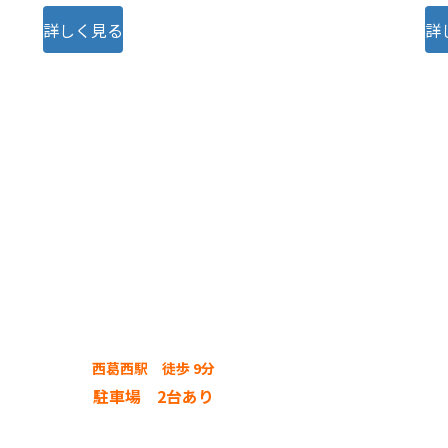
詳しく見る
詳
西葛西駅
徒歩 9分
駐車場 2台あり
３