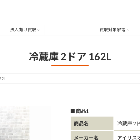
法人向け買取
買取対象家電
冷蔵庫 2ドア 162L
62L
■ 商品1
商品名
冷蔵庫 2ド
メーカー名
アイリス