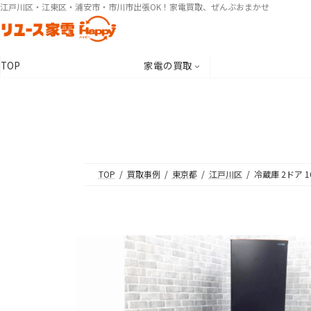
コ
ナ
江戸川区・江東区・浦安市・市川市出張OK！家電買取、ぜんぶおまかせ
ン
ビ
テ
ゲ
ン
ー
TOP
家電の買取
ツ
シ
へ
ョ
ス
ン
キ
に
ッ
移
プ
動
TOP
買取事例
東京都
江戸川区
冷蔵庫 2ドア 1