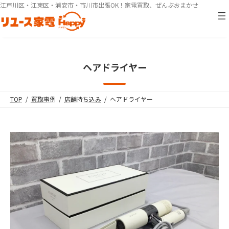
コ
ナ
江戸川区・江東区・浦安市・市川市出張OK！家電買取、ぜんぶおまかせ
ン
ビ
テ
ゲ
ン
ー
ツ
シ
へ
ョ
ヘアドライヤー
ス
ン
キ
に
ッ
移
TOP
買取事例
店舗持ち込み
ヘアドライヤー
プ
動