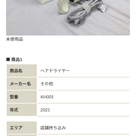
未使用品
■ 商品1
商品名
ヘアドライヤー
メーカー名
その他
型番
KH001
年式
2021
エリア
店舗持ち込み