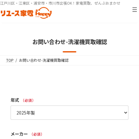
コ
ナ
江戸川区・江東区・浦安市・市川市出張OK！家電買取、ぜんぶおまかせ
ン
ビ
テ
ゲ
ン
ー
ツ
シ
へ
ョ
お問い合わせ-洗濯機買取確認
ス
ン
キ
に
ッ
移
TOP
お問い合わせ-洗濯機買取確認
プ
動
年式
（必須）
メーカー
（必須）